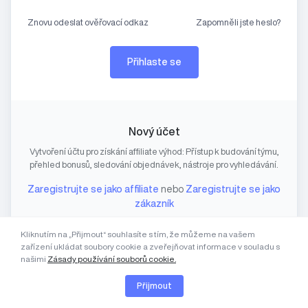
Znovu odeslat ověřovací odkaz
Zapomněli jste heslo?
Nový účet
Vytvoření účtu pro získání affiliate výhod: Přístup k budování týmu,
přehled bonusů, sledování objednávek, nástroje pro vyhledávání.
Zaregistrujte se jako affiliate
nebo
Zaregistrujte se jako
zákazník
Kliknutím na „Přijmout“ souhlasíte s tím, že můžeme na vašem
zařízení ukládat soubory cookie a zveřejňovat informace v souladu s
našimi
Zásady používání souborů cookie.
Přijmout